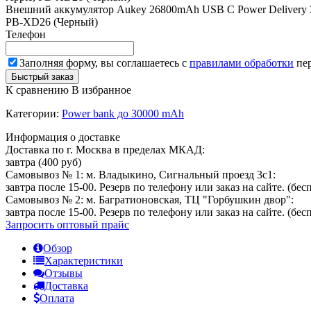
Внешний аккумулятор Aukey 26800mAh USB C Power Delivery 3.0 P
PB-XD26 (Черный)
Телефон
Заполняя форму, вы соглашаетесь с
правилами обработки
пер
К сравнению
В избранное
Категории:
Power bank до 30000 mAh
Информация о доставке
Доставка по г. Москва в пределах МКАД:
завтра (400 руб)
Самовывоз № 1: м. Владыкино, Сигнальный проезд 3с1:
завтра после 15-00. Резерв по телефону или заказ на сайте. (бес
Самовывоз № 2: м. Багратионовская, ТЦ "Горбушкин двор":
завтра после 15-00. Резерв по телефону или заказ на сайте. (бес
Запросить оптовый прайс
Обзор
Характеристики
Отзывы
Доставка
Оплата