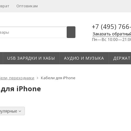
зврат
Оптовикам
+7 (495) 766
Заказать обратны
Пн—Вс 10:00—21:0
USB ЗАРЯДКИ И ХАБЫ
АУДИО И МУЗЫКА
ДЕРЖАТ
ели, переходники
Кабели для iPhone
 для iPhone
пулярные