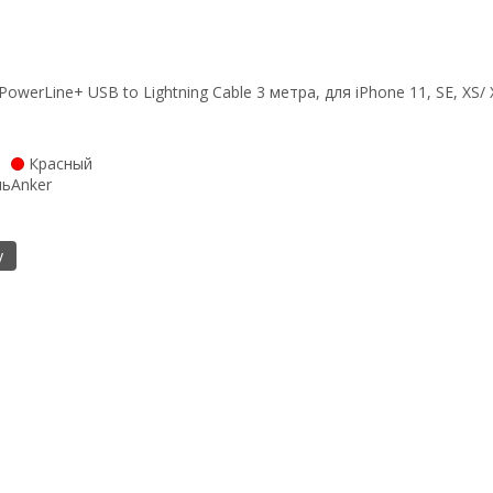
owerLine+ USB to Lightning Cable 3 метра, для iPhone 11, SE, XS/ X
Красный
ль
Anker
у