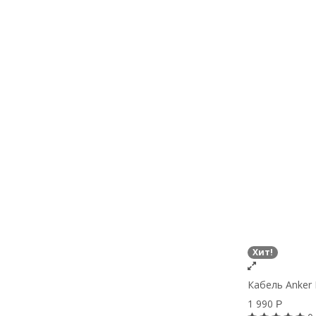
Хит!
Кабель Anker P
1 990
Р