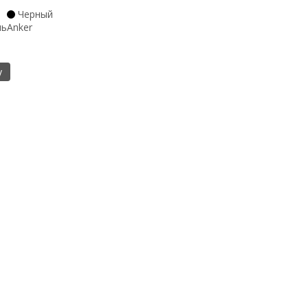
Черный
ль
Anker
у