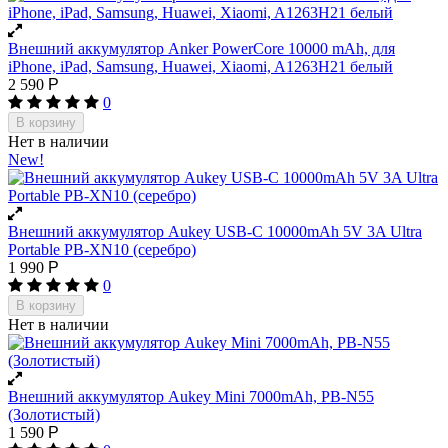
Внешний аккумулятор Anker PowerCore 10000 mAh, для
iPhone, iPad, Samsung, Huawei, Xiaomi, A1263H21 белый
2 590
Р
0
В корзину
Нет в наличии
New!
Внешний аккумулятор Aukey USB-C 10000mAh 5V 3A Ultra
Portable PB-XN10 (cеребро)
1 990
Р
0
В корзину
Нет в наличии
Внешний аккумулятор Aukey Mini 7000mAh, PB-N55
(Золотистый)
1 590
Р