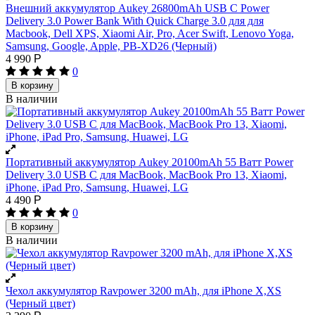
Внешний аккумулятор Aukey 26800mAh USB C Power
Delivery 3.0 Power Bank With Quick Charge 3.0 для для
Macbook, Dell XPS, Xiaomi Air, Pro, Acer Swift, Lenovo Yoga,
Samsung, Google, Apple, PB-XD26 (Черный)
4 990
Р
0
В корзину
В наличии
Портативный аккумулятор Aukey 20100mAh 55 Ватт Power
Delivery 3.0 USB C для MacBook, MacBook Pro 13, Xiaomi,
iPhone, iPad Pro, Samsung, Huawei, LG
4 490
Р
0
В корзину
В наличии
Чехол аккумулятор Ravpower 3200 mAh, для iPhone X,XS
(Черный цвет)