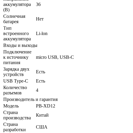
аккумулятора
36
(В)
Солнечная
Нет
батарея
Тип
встроенного
Li-lon
аккумулятора
Входы и выходы
Подключение
к источнику
micro USB, USB-C
питания
Зарядка двух
Есть
устройств
USB Type-C
Есть
Количество
4
разъемов
Производитель и гарантия
Модель
PB-XD12
Страна
Китай
производства
Страна
США
разработки