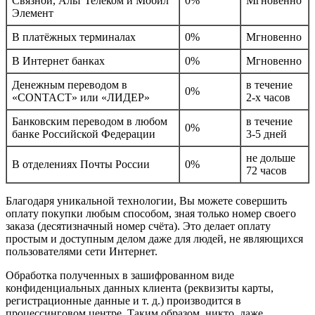
Связной, Альт Телеком и Мобил
0%
Мгновенно
Элемент
В платёжных терминалах
0%
Мгновенно
В Интернет банках
0%
Мгновенно
Денежным переводом в
в течение
0%
«CONTACT» или «ЛИДЕР»
2-х часов
Банковским переводом в любом
в течение
0%
банке Российской Федерации
3-5 дней
не дольше
В отделениях Почты России
0%
72 часов
Благодаря уникальной технологии, Вы можете совершить
оплату покупки любым способом, зная только номер своего
заказа (десятизначный номер счёта). Это делает оплату
простым и доступным делом даже для людей, не являющихся
пользователями сети Интернет.
Обработка полученных в зашифрованном виде
конфиденциальных данных клиента (реквизиты карты,
регистрационные данные и т. д.) производится в
процессинговом центре. Таким образом, никто, даже