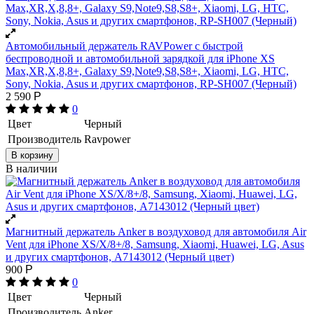
Автомобильный держатель RAVPower с быстрой
беспроводной и автомобильной зарядкой для iPhone XS
Max,XR,X,8,8+, Galaxy S9,Note9,S8,S8+, Xiaomi, LG, HTC,
Sony, Nokia, Asus и других смартфонов, RP-SH007 (Черный)
2 590
Р
0
Цвет
Черный
Производитель
Ravpower
В корзину
В наличии
Магнитный держатель Anker в воздуховод для автомобиля Air
Vent для iPhone XS/X/8+/8, Samsung, Xiaomi, Huawei, LG, Asus
и других смартфонов, A7143012 (Черный цвет)
900
Р
0
Цвет
Черный
Производитель
Anker