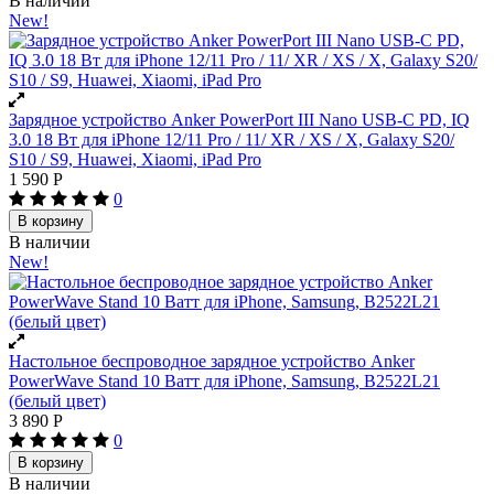
В наличии
New!
Зарядное устройство Anker PowerPort III Nano USB-C PD, IQ
3.0 18 Вт для iPhone 12/11 Pro / 11/ XR / XS / X, Galaxy S20/
S10 / S9, Huawei, Xiaomi, iPad Pro
1 590
Р
0
В корзину
В наличии
New!
Настольное беспроводное зарядное устройство Anker
PowerWave Stand 10 Ватт для iPhone, Samsung, B2522L21
(белый цвет)
3 890
Р
0
В корзину
В наличии