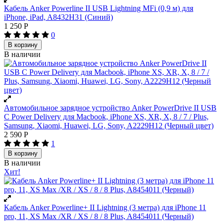
Кабель Anker Powerline II USB Lightning MFi (0,9 м) для
iPhone, iPad, A8432H31 (Синий)
1 250
Р
0
В корзину
В наличии
Автомобильное зарядное устройство Anker PowerDrive II USB
C Power Delivery для Macbook, iPhone XS, XR, X, 8 / 7 / Plus,
Samsung, Xiaomi, Huawei, LG, Sony, A2229H12 (Черный цвет)
2 590
Р
1
В корзину
В наличии
Хит!
Кабель Anker Powerline+ II Lightning (3 метра) для iPhone 11
pro, 11, XS Max /XR / XS / 8 / 8 Plus, A8454011 (Черный)