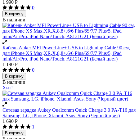
1 990
Р
0
В корзину
В наличии
Кабель Anker MFI PowerLine+ USB to Lightning Cable 90 см,
для iPhone XS Max,XR,X,8,8+,6/6 Plus/6S/7/7 Plus/5, iPad
mini/Air/Pro, iPod Nano/Touch, A8121G21 (Белый цвет)
1 190
Р
0
В корзину
В наличии
Хит!
Сетевая зарядка Aukey Qualcomm Quick Charge 3.0 PA-T16 для
Samsung, LG, iPhone, Xiaomi, Asus, Sony (Черный цвет)
1 690
Р
1
В корзину
В наличии