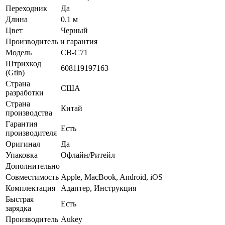
Переходник
Да
Длина
0.1 м
Цвет
Черный
Производитель и гарантия
Модель
CB-C71
Штрихкод
608119197163
(Gtin)
Страна
США
разработки
Страна
Китай
производства
Гарантия
Есть
производителя
Оригинал
Да
Упаковка
Офлайн/Ритейл
Дополнительно
Совместимость
Apple, MacBook, Android, iOS
Комплектация
Адаптер, Инструкция
Быстрая
Есть
зарядка
Производитель
Aukey