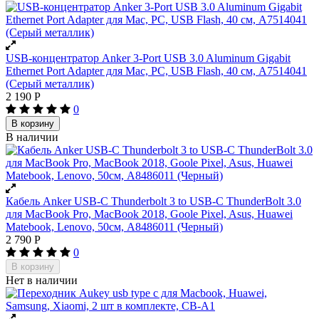
USB-концентратор Anker 3-Port USB 3.0 Aluminum Gigabit
Ethernet Port Adapter для Mac, PC, USB Flash, 40 см, A7514041
(Серый металлик)
2 190
Р
0
В корзину
В наличии
Кабель Anker USB-C Thunderbolt 3 to USB-C ThunderBolt 3.0
для MacBook Pro, MacBook 2018, Goole Pixel, Asus, Huawei
Matebook, Lenovo, 50cм, A8486011 (Черный)
2 790
Р
0
В корзину
Нет в наличии