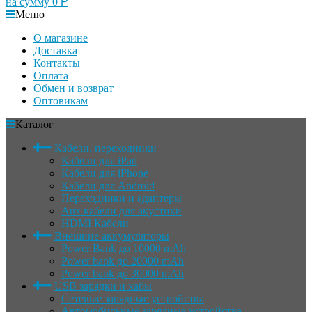
на сумму
0
Р
Меню
О магазине
Доставка
Контакты
Оплата
Обмен и возврат
Оптовикам
Каталог
Кабели, переходники
Кабели для iPad
Кабели для iPhone
Кабели для Android
Переходники и адаптеры
Aux кабели для акустики
HDMI Кабели
Внешние аккумуляторы
Power Bank до 10000 mAh
Power bank до 20000 mAh
Power bank до 30000 mAh
USB зарядки и хабы
Сетевые зарядные устройства
Автомобильные зарядные устройства