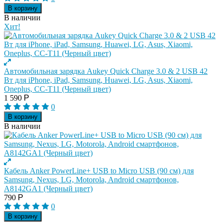
В корзину
В наличии
Хит!
Автомобильная зарядка Aukey Quick Charge 3.0 & 2 USB 42
Вт для iPhone, iPad, Samsung, Huawei, LG, Asus, Xiaomi,
Oneplus, CC-T11 (Черный цвет)
1 590
Р
0
В корзину
В наличии
Кабель Anker PowerLine+ USB to Micro USB (90 см) для
Samsung, Nexus, LG, Motorola, Android смартфонов,
A8142GA1 (Черный цвет)
790
Р
0
В корзину