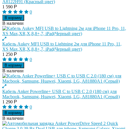
A8122H91 (Красный цвет)
1 590
Р
0
В корзину
В наличии
Кабель Aukey MFI USB to Lightning 2м для iPhone 11 Pro, 11,
XS Max,XR,X,8,8+,7, iPad(Черный цвет)
1 250
Р
0
В корзину
В наличии
Кабель Anker Powerline+ USB C to USB C 2.0 (180 см) для
Macbook, Samsung, Huawei, Xiaomi, LG, A81880A1 (Серый)
1 290
Р
0
В корзину
В наличии