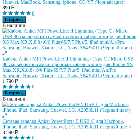
Huawei, MacBook, Samsung, iphone, СС-Y7 (Черный цвет)
890
Р
0
В корзину
В наличии
Кабель Anker MFI PowerLine II Lightning / Type C / Micro USB
90 см, вероятно самый прочный кабель в мире для iPhone XS
Max,XR,X,8,8+,6/6 Plus/6S/7/7 Plus/5, iPad mini/Air/Pro,
Samsung, Huawei, Xiaomi, LG, Asus, A8436011 (Черный цвет)
1 790
Р
0
В корзину
В наличии
Сетевая зарядка Anker PowerPort+ 5 USB-C для Macbook,
iPhone, iPad, Samsung, Huawei, LG, A2053L11 (Черный цвет)
3 590
Р
0