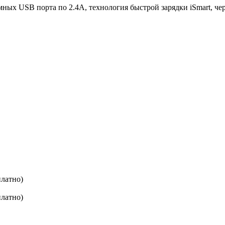
 3 умных USB порта по 2.4А, технология быстрой зарядки iSm
платно)
платно)