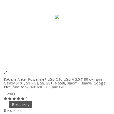
Кабель Anker Powerline+ USB C to USB A 3.0 (180 см) для
Galaxy S10+, S9 Plus, S8, S8+, Note8, Xiaomi, Huawei,Google
Pixel,MacBook, A8169H91 (Красный)
1 290
Р
0
В корзину
В наличии