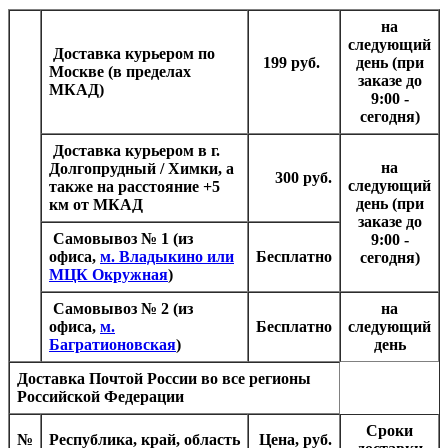
на
следующий
Доставка курьером
по
199 руб.
день (при
Москве (в пределах
заказе до
МКАД)
9:00 -
сегодня)
Доставка курьером в г.
на
Долгопрудный / Химки, а
300 руб.
следующий
также на расстояние +5
день (при
км от МКАД
заказе до
Самовывоз № 1
(из
9:00 -
офиса,
м. Владыкино или
Бесплатно
сегодня)
МЦК Окружная
)
Самовывоз № 2
(из
на
офиса,
м.
Бесплатно
следующий
Багратионовская
)
день
Доставка Почтой России
во все регионы
Российской Федерации
Сроки
№
Республика, край, область
Цена, руб.