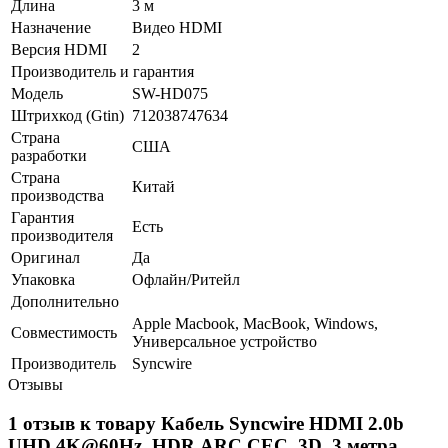
Длина
3 м
Назначение
Видео HDMI
Версия HDMI
2
Производитель и гарантия
Модель
SW-HD075
Штрихкод (Gtin)
712038747634
Страна
США
разработки
Страна
Китай
производства
Гарантия
Есть
производителя
Оригинал
Да
Упаковка
Офлайн/Ритейл
Дополнительно
Apple Macbook, MacBook, Windows,
Совместимость
Универсальное устройство
Производитель
Syncwire
Отзывы
1 отзыв к товару Кабель Syncwire HDMI 2.0b
UHD 4K@60Hz, HDR,ARC,CEC, 3D, 3 метра,