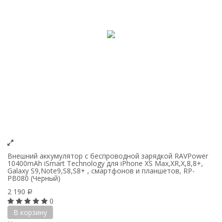
Внешний аккумулятор c беспроводной зарядкой RAVPower
10400mAh iSmart Technology для iPhone XS Max,XR,X,8,8+,
Galaxy S9,Note9,S8,S8+ , смартфонов и планшетов, RP-
PB080 (Черный)
2 190
Р
0
В корзину